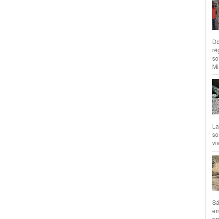
Do
ré
so
Mil
La
so
vi
Sá
em
pr