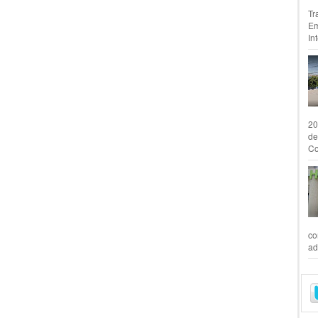
Tr
Em
In
20
de
Co
co
ad