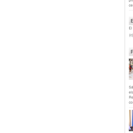
ce
El
(c
Sá
el
Re
co