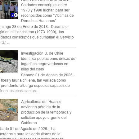
Soldados conscriptos entre
1973 y 1990 luchan para ser
reconocidos como "Víctimas de
Derechos Humanos"
mingo 28 de Enero de 2018.- Durante el
gimen militar chileno (1973-1990), los
ldados conscriptos que cumplían el Servicio
itar ...
Investigación U. de Chile
identifica poblaciones únicas de
lagartijas negroverdosas en
islas del cielo
Sábado 01 de Agosto de 2026.-
 flora y fauna chilena, tan variada como
rprendente, alberga especies capaces de
vir en los ecosistemas...
Agricultores del Huasco
advierten pérdida de la
producción de la temporada y
solicitan apoyo urgente del
Gobierno
bado 01 de Agosto de 2026.- La
ergencia para los agricultores de la
ovincia del Huasco no terminó cuando