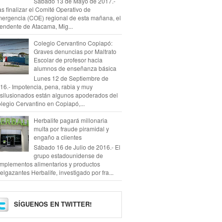
Sábado 13 de Mayo de 2017.-
as finalizar el Comité Operativo de
ergencia (COE) regional de esta mañana, el
tendente de Atacama, Mig...
Colegio Cervantino Copiapó:
Graves denuncias por Maltrato
Escolar de profesor hacia
alumnos de enseñanza básica
Lunes 12 de Septiembre de
16.- Impotencia, pena, rabia y muy
silusionados están algunos apoderados del
legio Cervantino en Copiapó,...
Herbalife pagará millonaria
multa por fraude piramidal y
engaño a clientes
Sábado 16 de Julio de 2016.- El
grupo estadounidense de
mplementos alimentarios y productos
elgazantes Herbalife, investigado por fra...
SÍGUENOS EN TWITTER!