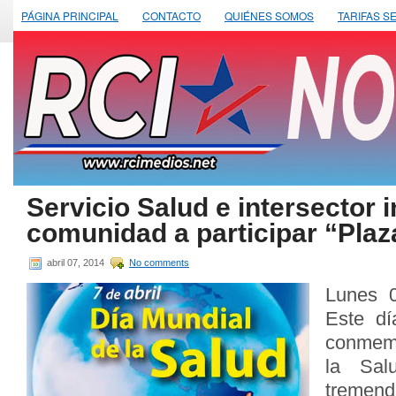
PÁGINA PRINCIPAL
CONTACTO
QUIÉNES SOMOS
TARIFAS S
Servicio Salud e intersector i
comunidad a participar “Plaz
abril 07, 2014
No comments
Lunes 0
Este dí
conmemo
la Sa
tremen