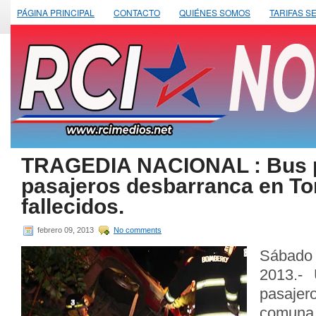
PÁGINA PRINCIPAL
CONTACTO
QUIÉNES SOMOS
TARIFAS S
TRAGEDIA NACIONAL : Bus pa
pasajeros desbarranca en To
fallecidos.
febrero 09, 2013
No comments
Sábado
2013.- 
pasaje
comuna 