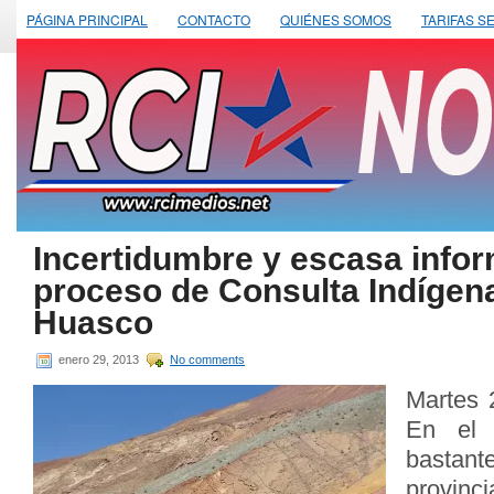
PÁGINA PRINCIPAL
CONTACTO
QUIÉNES SOMOS
TARIFAS S
Incertidumbre y escasa info
proceso de Consulta Indígena
Huasco
enero 29, 2013
No comments
Martes 
En el 
bastant
provin