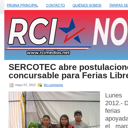
PÁGINA PRINCIPAL
CONTACTO
QUIÉNES SOMOS
TARIFAS S
SERCOTEC abre postulacion
concursable para Ferias Libr
mayo 07, 2012
No comments
Lunes
2012.- D
ferias
apoyad
el mar