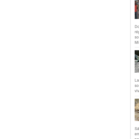
Do
ré
so
Mil
La
so
vi
Sá
em
pr