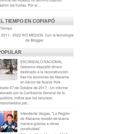
saron las lluvias. Por el ...
EL TIEMPO EN COPIAPÓ
 Tiempo
) 2011 - 2022 RCI MEDIOS. Con la tecnología
de
Blogger
.
POPULAR
ESCÁNDALO NACIONAL.
Gobierno depositó dinero
destinado a la reconstrucción
tras los aluviones de Atacama
en banco de Nueva York
bado 07 de Octubre de 2017.- Un informe
aborado por la Contraloría General de la
pública, indica que los recursos
mprometidos par...
Intendente Vargas, "La Región
de Atacama resistió de buena
manera gracias a obras
construídas"