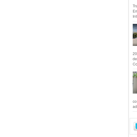
Tr
Em
In
20
de
Co
co
ad