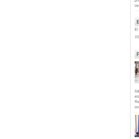
ce
El
(c
Sá
el
Re
co