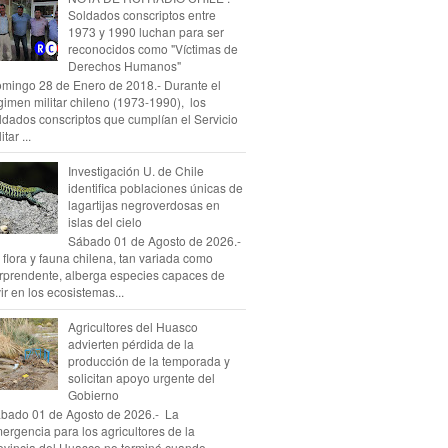
Soldados conscriptos entre
1973 y 1990 luchan para ser
reconocidos como "Víctimas de
Derechos Humanos"
mingo 28 de Enero de 2018.- Durante el
gimen militar chileno (1973-1990), los
ldados conscriptos que cumplían el Servicio
itar ...
Investigación U. de Chile
identifica poblaciones únicas de
lagartijas negroverdosas en
islas del cielo
Sábado 01 de Agosto de 2026.-
 flora y fauna chilena, tan variada como
rprendente, alberga especies capaces de
vir en los ecosistemas...
Agricultores del Huasco
advierten pérdida de la
producción de la temporada y
solicitan apoyo urgente del
Gobierno
bado 01 de Agosto de 2026.- La
ergencia para los agricultores de la
ovincia del Huasco no terminó cuando