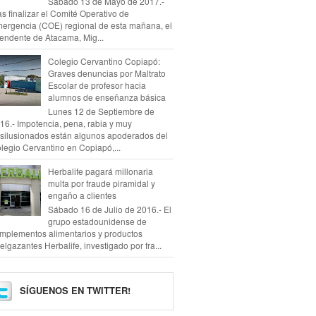
Sábado 13 de Mayo de 2017.-
as finalizar el Comité Operativo de
ergencia (COE) regional de esta mañana, el
tendente de Atacama, Mig...
Colegio Cervantino Copiapó:
Graves denuncias por Maltrato
Escolar de profesor hacia
alumnos de enseñanza básica
Lunes 12 de Septiembre de
16.- Impotencia, pena, rabia y muy
silusionados están algunos apoderados del
legio Cervantino en Copiapó,...
Herbalife pagará millonaria
multa por fraude piramidal y
engaño a clientes
Sábado 16 de Julio de 2016.- El
grupo estadounidense de
mplementos alimentarios y productos
elgazantes Herbalife, investigado por fra...
SÍGUENOS EN TWITTER!