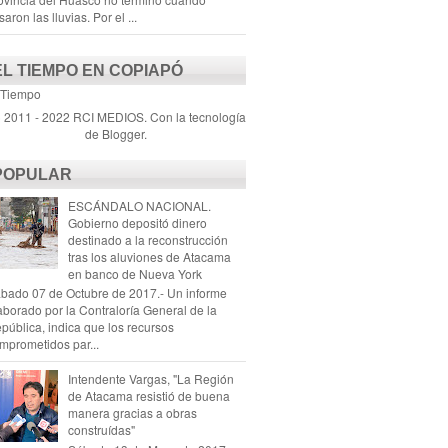
saron las lluvias. Por el ...
EL TIEMPO EN COPIAPÓ
 Tiempo
) 2011 - 2022 RCI MEDIOS. Con la tecnología
de
Blogger
.
POPULAR
ESCÁNDALO NACIONAL.
Gobierno depositó dinero
destinado a la reconstrucción
tras los aluviones de Atacama
en banco de Nueva York
bado 07 de Octubre de 2017.- Un informe
aborado por la Contraloría General de la
pública, indica que los recursos
mprometidos par...
Intendente Vargas, "La Región
de Atacama resistió de buena
manera gracias a obras
construídas"