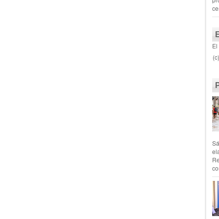
ce
El
(c
Sá
el
Re
co