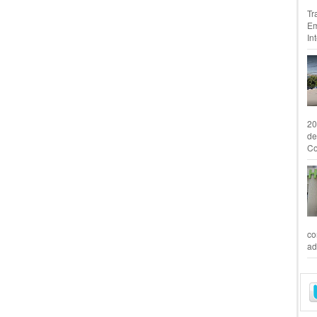
Tr
Em
In
20
de
Co
co
ad