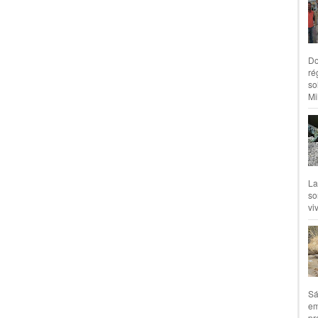
Do
ré
so
Mil
La
so
vi
Sá
em
pr