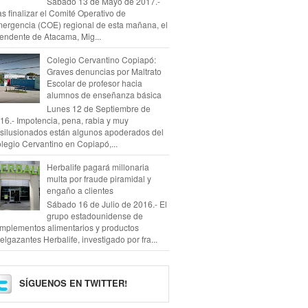
Sábado 13 de Mayo de 2017.-
as finalizar el Comité Operativo de
ergencia (COE) regional de esta mañana, el
tendente de Atacama, Mig...
Colegio Cervantino Copiapó:
Graves denuncias por Maltrato
Escolar de profesor hacia
alumnos de enseñanza básica
Lunes 12 de Septiembre de
16.- Impotencia, pena, rabia y muy
silusionados están algunos apoderados del
legio Cervantino en Copiapó,...
Herbalife pagará millonaria
multa por fraude piramidal y
engaño a clientes
Sábado 16 de Julio de 2016.- El
grupo estadounidense de
mplementos alimentarios y productos
elgazantes Herbalife, investigado por fra...
SÍGUENOS EN TWITTER!