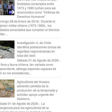
Soldados conscriptos entre
1973 y 1990 luchan para ser
reconocidos como "Víctimas de
Derechos Humanos"
mingo 28 de Enero de 2018.- Durante el
gimen militar chileno (1973-1990), los
ldados conscriptos que cumplían el Servicio
itar ...
Investigación U. de Chile
identifica poblaciones únicas de
lagartijas negroverdosas en
islas del cielo
Sábado 01 de Agosto de 2026.-
 flora y fauna chilena, tan variada como
rprendente, alberga especies capaces de
vir en los ecosistemas...
Agricultores del Huasco
advierten pérdida de la
producción de la temporada y
solicitan apoyo urgente del
Gobierno
bado 01 de Agosto de 2026.- La
ergencia para los agricultores de la
ovincia del Huasco no terminó cuando