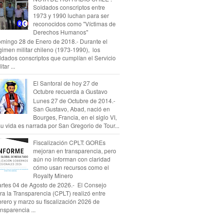
Soldados conscriptos entre
1973 y 1990 luchan para ser
reconocidos como "Víctimas de
Derechos Humanos"
mingo 28 de Enero de 2018.- Durante el
gimen militar chileno (1973-1990), los
ldados conscriptos que cumplían el Servicio
itar ...
El Santoral de hoy 27 de
Octubre recuerda a Gustavo
Lunes 27 de Octubre de 2014.-
San Gustavo, Abad, nació en
Bourges, Francia, en el siglo VI,
su vida es narrada por San Gregorio de Tour...
Fiscalización CPLT: GOREs
mejoran en transparencia, pero
aún no informan con claridad
cómo usan recursos como el
Royalty Minero
rtes 04 de Agosto de 2026.- El Consejo
ra la Transparencia (CPLT) realizó entre
brero y marzo su fiscalización 2026 de
ansparencia ...