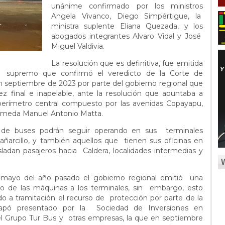
unánime confirmado por los ministros
Angela Vivanco, Diego Simpértigue, la
ministra suplente Eliana Quezada, y los
abogados integrantes Alvaro Vidal y José
Miguel Valdivia.
La resolución que es definitiva, fue emitida
nal supremo que confirmó el veredicto de la Corte de
 septiembre de 2023 por parte del gobierno regional que
z final e inapelable, ante la resolución que apuntaba a
 perímetro central compuesto por las avenidas Copayapu,
Alameda Manuel Antonio Matta.
 de buses podrán seguir operando en sus terminales
hañarcillo, y también aquellos que tienen sus oficinas en
ladan pasajeros hacia Caldera, localidades intermedias y
 mayo del año pasado el gobierno regional emitió una
eso de las máquinas a los terminales, sin embargo, esto
do a tramitación el recurso de protección por parte de la
apó presentado por la Sociedad de Inversiones en
 el Grupo Tur Bus y otras empresas, la que en septiembre