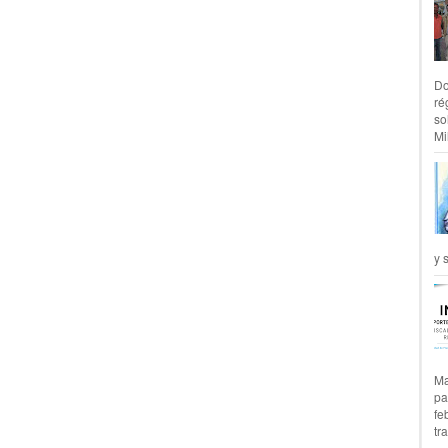
Do
ré
so
Mil
y 
Ma
pa
fe
tr