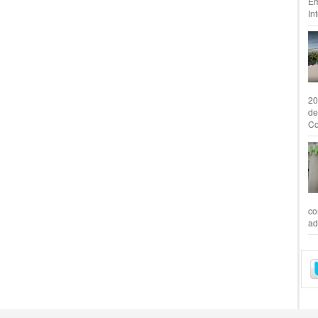
Em
In
20
de
Co
co
ad