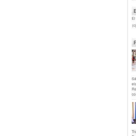
El
(c
Sá
el
Re
co
Tr