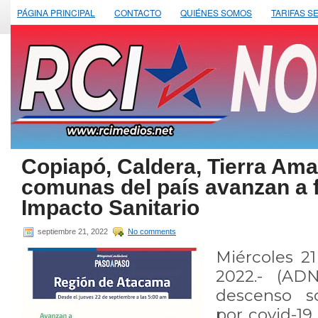
PÁGINA PRINCIPAL
CONTACTO
QUIÉNES SOMOS
TARIFAS S
Copiapó, Caldera, Tierra Amar
comunas del país avanzan a 
Impacto Sanitario
septiembre 21, 2022
No comments
Miércoles 2
2022.- (AD
descenso s
por covid-19