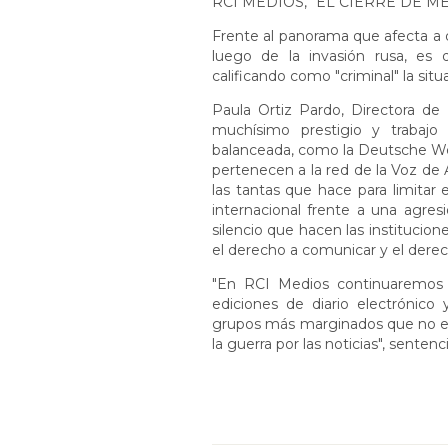
RCI MEDIOS, "EL CIERRE DE M
Frente al panorama que afecta a 
luego de la invasión rusa, es
calificando como "criminal" la sit
Paula Ortiz Pardo, Directora de
muchísimo prestigio y trabaj
balanceada, como la Deutsche Wel
pertenecen a la red de la Voz de 
las tantas que hace para limitar 
internacional frente a una agres
silencio que hacen las instituci
el derecho a comunicar y el derec
"En RCI Medios continuaremos c
ediciones de diario electrónico 
grupos más marginados que no est
la guerra por las noticias", sentenc