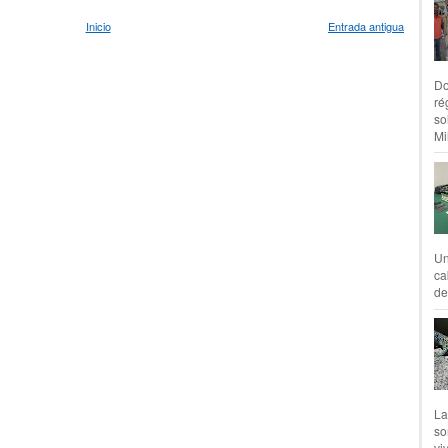
Inicio
Entrada antigua
Do
ré
so
Mil
Un
ca
de
La
so
vi