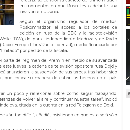
refuerza su control ya estricto de la información
en momentos en que Rusia lleva adelante una
invasión en Ucrania.
Según el organismo regulador de medios,
Roskomnadzor, el acceso a los portales de
edición en ruso de la BBC y la radiotelevisión
Welle (DW), del portal independiente Meduza y de Radio
Radio Europa Libre/Radio Libertad), medio financiado por
imitado” por pedido de la fiscalía.
or parte del régimen del Kremlin en medio de su avanzada
e este jueves la cadena de televisión opositora rusa Dojd y
cú anunciaron la suspensión de sus tareas, tras haber sido
 que critica su manera de cubrir los hechos en el país
rar un poco y reflexionar sobre cómo seguir trabajando.
zas de volver al aire y continuar nuestra tarea”, indicó
 Sindeieva, citada en la cuenta en la red Telegram de Dojd.
sión tan difícil”, añadió, insistiendo en que esto será sólo