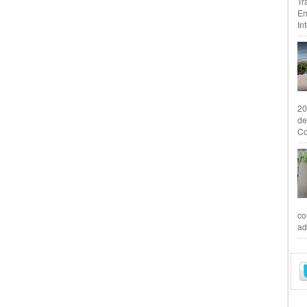
Tr
Em
In
20
de
Co
co
ad