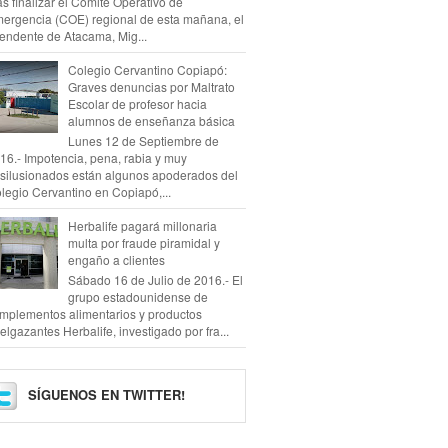
as finalizar el Comité Operativo de
ergencia (COE) regional de esta mañana, el
tendente de Atacama, Mig...
Colegio Cervantino Copiapó:
Graves denuncias por Maltrato
Escolar de profesor hacia
alumnos de enseñanza básica
Lunes 12 de Septiembre de
16.- Impotencia, pena, rabia y muy
silusionados están algunos apoderados del
legio Cervantino en Copiapó,...
Herbalife pagará millonaria
multa por fraude piramidal y
engaño a clientes
Sábado 16 de Julio de 2016.- El
grupo estadounidense de
mplementos alimentarios y productos
elgazantes Herbalife, investigado por fra...
SÍGUENOS EN TWITTER!