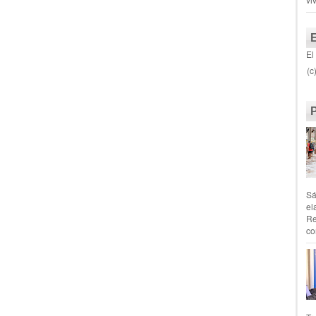
El
(c
Sá
el
Re
co