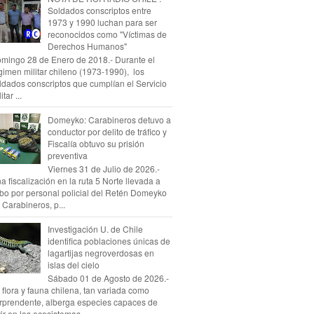
Soldados conscriptos entre
1973 y 1990 luchan para ser
reconocidos como "Víctimas de
Derechos Humanos"
mingo 28 de Enero de 2018.- Durante el
gimen militar chileno (1973-1990), los
ldados conscriptos que cumplían el Servicio
itar ...
Domeyko: Carabineros detuvo a
conductor por delito de tráfico y
Fiscalía obtuvo su prisión
preventiva
Viernes 31 de Julio de 2026.-
a fiscalización en la ruta 5 Norte llevada a
bo por personal policial del Retén Domeyko
 Carabineros, p...
Investigación U. de Chile
identifica poblaciones únicas de
lagartijas negroverdosas en
islas del cielo
Sábado 01 de Agosto de 2026.-
 flora y fauna chilena, tan variada como
rprendente, alberga especies capaces de
vir en los ecosistemas...