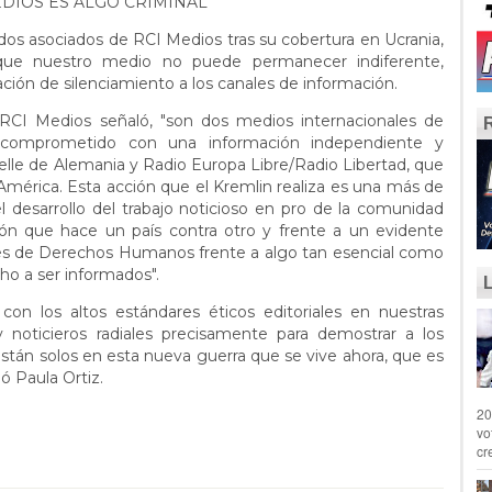
EDIOS ES ALGO CRIMINAL"
dos asociados de RCI Medios tras su cobertura en Ucrania,
 que nuestro medio no puede permanecer indiferente,
uación de silenciamiento a los canales de información.
 RCI Medios señaló, "son dos medios internacionales de
o comprometido con una información independiente y
le de Alemania y Radio Europa Libre/Radio Libertad, que
América. Esta acción que el Kremlin realiza es una más de
el desarrollo del trabajo noticioso en pro de la comunidad
ión que hace un país contra otro y frente a un evidente
ones de Derechos Humanos frente a algo tan esencial como
ho a ser informados".
on los altos estándares éticos editoriales en nuestras
y noticieros radiales precisamente para demostrar a los
án solos en esta nueva guerra que se vive ahora, que es
ió Paula Ortiz.
20
vo
cr