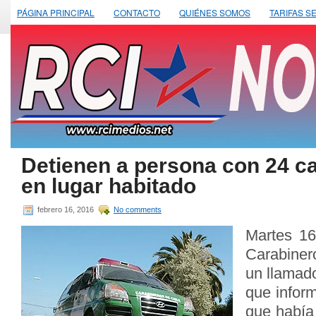
PÁGINA PRINCIPAL
CONTACTO
QUIÉNES SOMOS
TARIFAS S
Detienen a persona con 24 c
en lugar habitado
febrero 16, 2016
No comments
Martes 16
Carabiner
un llamado
que infor
que había