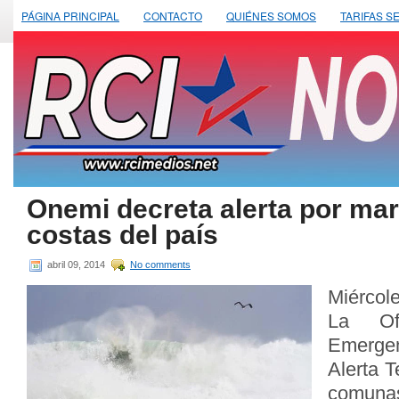
PÁGINA PRINCIPAL
CONTACTO
QUIÉNES SOMOS
TARIFAS S
Onemi decreta alerta por ma
costas del país
abril 09, 2014
No comments
Miércole
La Of
Emergen
Alerta 
comuna